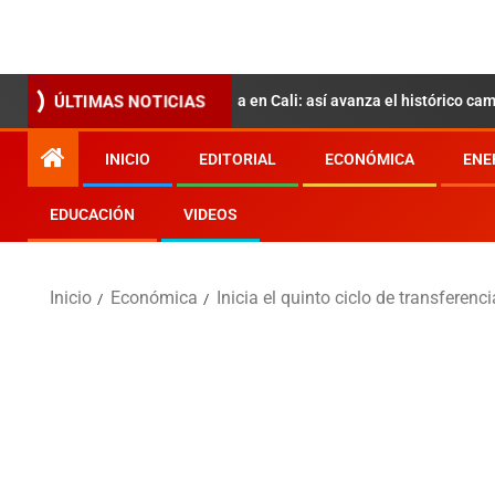
Abelardo de la Espriella en Cali: así avanza el histórico cambio de man
ÚLTIMAS NOTICIAS
INICIO
EDITORIAL
ECONÓMICA
ENE
EDUCACIÓN
VIDEOS
Inicio
Económica
Inicia el quinto ciclo de transferen